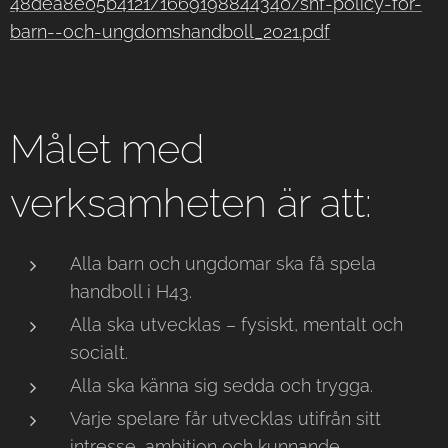
48dea8e05b4121/1669198844340/shf-policy-for-
barn--och-ungdomshandboll_2021.pdf
Målet med
verksamheten är att:
Alla barn och ungdomar ska få spela
handboll i H43.
Alla ska utvecklas – fysiskt, mentalt och
socialt.
Alla ska känna sig sedda och trygga.
Varje spelare får utvecklas utifrån sitt
intresse, ambition och kunnande.